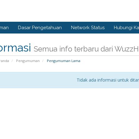
man
Dasar Pengetahuan
Network Status
Hubungi K
formasi
Semua info terbaru dari WuzzH
randa
Pengumuman
Pengumuman Lama
Tidak ada informasi untuk dita