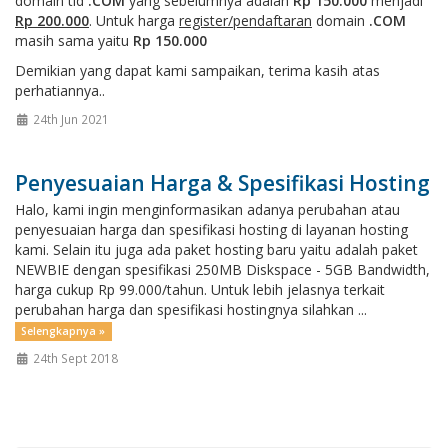
domain tld
.COM
yang sebelumnya adalah
Rp 150.000
menjadi
Rp 200.000
. Untuk harga
register/pendaftaran
domain
.COM
masih sama yaitu
Rp 150.000
Demikian yang dapat kami sampaikan, terima kasih atas
perhatiannya..
24th Jun 2021
Penyesuaian Harga & Spesifikasi Hosting
Halo, kami ingin menginformasikan adanya perubahan atau
penyesuaian harga dan spesifikasi hosting di layanan hosting
kami. Selain itu juga ada paket hosting baru yaitu adalah paket
NEWBIE dengan spesifikasi 250MB Diskspace - 5GB Bandwidth,
harga cukup Rp 99.000/tahun. Untuk lebih jelasnya terkait
perubahan harga dan spesifikasi hostingnya silahkan ...
Selengkapnya »
24th Sept 2018